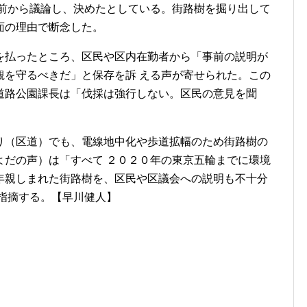
 前から議論し、決めたとしている。街路樹を掘り出して
面の理由で断念した。
払ったところ、区民や区内在勤者から「事前の説明が
観を守るべきだ」と保存を訴 える声が寄せられた。この
道路公園課長は「伐採は強行しない。区民の意見を聞
（区道）でも、電線地中化や歩道拡幅のため街路樹の
よだの声）は「すべて ２０２０年の東京五輪までに環境
年親しまれた街路樹を、区民や区議会への説明も不十分
指摘する。【早川健人】