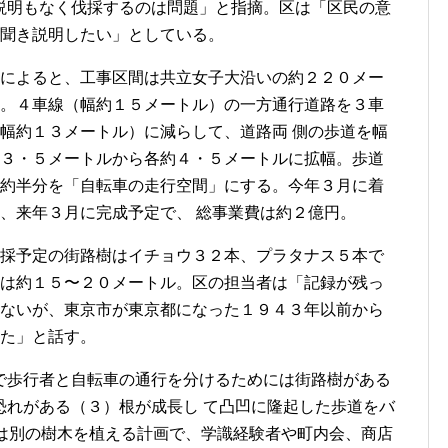
説明もなく伐採するのは問題」と指摘。区は
「区民の意
聞き説明したい」としている。
によると、工事区間は共立女子大沿いの約２２０メー
。４車線（幅約１５メートル）の一方通行道路を３車
幅約１３メートル）に減らして、道路両 側の歩道を幅
３・５メートルから各約４・５メートルに拡幅。歩道
約半分を「自転車の走行空間」にする。今年３月に着
、来年３月に完成予定で、 総事業費は約２億円。
採予定の街路樹はイチョウ３２本、プラタナス５本で
は約１５〜２０メートル。区の担当者は「記録が残っ
ないが、東京市が東京都になった１９４３年以前から
た」と話す。
歩行者と自転車の通行を分けるためには街路樹がある
恐れがある（３）根が成長し て凸凹に隆起した歩道をバ
後は別の樹木を植える計画で、学識経験者や町内会、商店