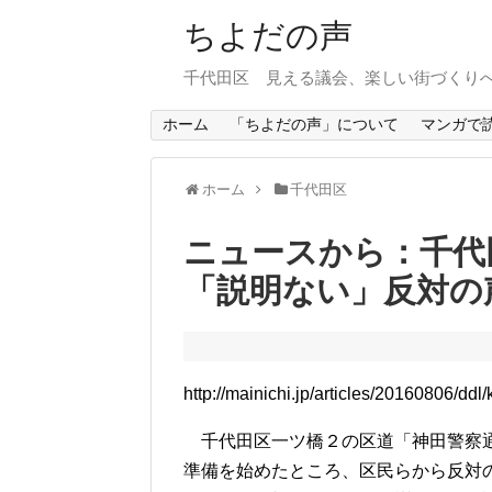
ちよだの声
千代田区 見える議会、楽しい街づくり
ホーム
「ちよだの声」について
マンガで
ホーム
千代田区
ニュースから：千
「説明ない」反対の
http://mainichi.jp/articles/20160806/dd
千代田区一ツ橋２の区道「神田警察通
準備を始めたところ、区民らから反対