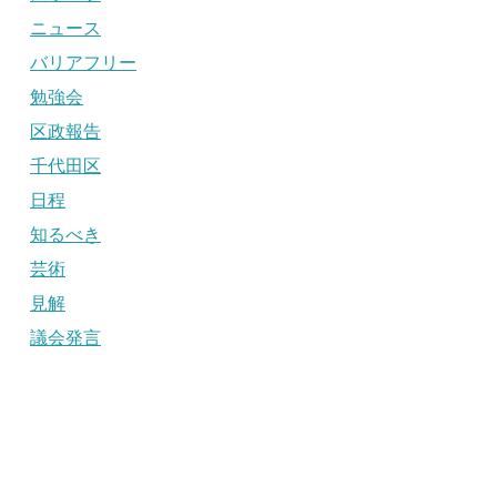
ニュース
バリアフリー
勉強会
区政報告
千代田区
日程
知るべき
芸術
見解
議会発言