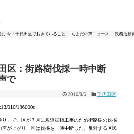
へ
読む 今！千代田区でおきていること
ちよだの声ニュース
政務活動
代田区：街路樹伐採一時中断
声で
2016/8/6
千代田区
l/k13/010/186000c
り」で、区が７月に歩道拡幅工事のため街路樹の伐採
の声が上がり、区は伐採を一時中断した。反対する区民