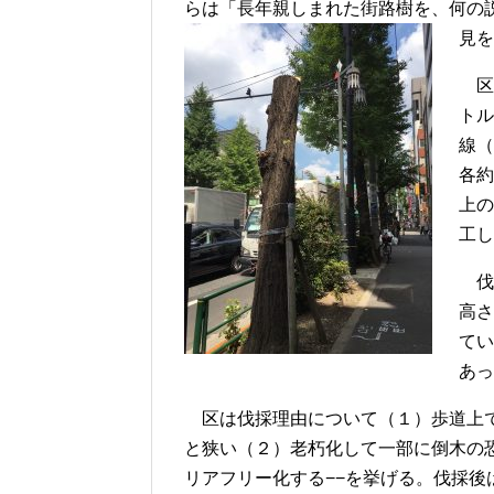
らは「長年親しまれた街路樹を、何の
見を
区
トル
線（
各約
上の
工し
伐
高さ
てい
あっ
区は伐採理由について（１）歩道上で
と狭い（２）老朽化して一部に倒木の
リアフリー化する−−を挙げる。伐採