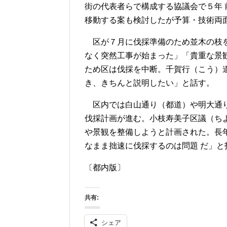
街の代表者らで構成する協議会で５年
移動する案も検討したが予算・技術両
区が７月に伐採準備のため並木の枝を
なく突然工事が始まった」「貴重な景
ため区は伐採を中断。千賀行（こう）
き、きちんと説明したい」と話す。
区内では白山通り（都道）や明大通り
伐採計画が進む。小枝寿美子区議（ち
や景観を整備しようと計画された。長
なまま拙速に伐採するのは問題 だ」と
〔都内版〕
共有:
シェア