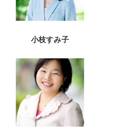
小枝すみ子