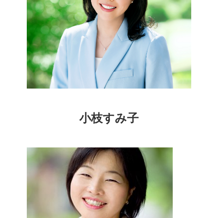
小枝すみ子