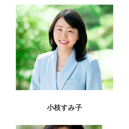
小枝すみ子