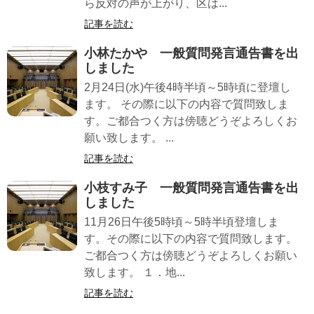
ら反対の声が上がり、区は...
記事を読む
小林たかや 一般質問発言通告書を出
しました
2月24日(水)午後4時半頃～5時頃に登壇し
ます。 その際に以下の内容で質問致しま
す。ご都合つく方は傍聴どうぞよろしくお
願い致します。 ...
記事を読む
小枝すみ子 一般質問発言通告書を出
しました
11月26日午後5時頃～5時半頃登壇しま
す。その際に以下の内容で質問致します。
ご都合つく方は傍聴どうぞよろしくお願い
致します。 １．地...
記事を読む