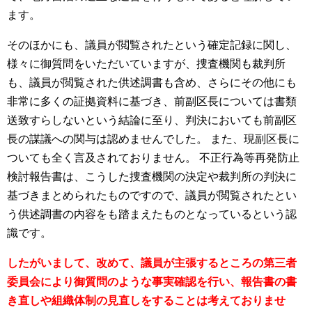
ます。
そのほかにも、議員が閲覧されたという確定記録に関し、
様々に御質問をいただいていますが、捜査機関も裁判所
も、議員が閲覧された供述調書も含め、さらにその他にも
非常に多くの証拠資料に基づき、前副区長については書類
送致すらしないという結論に至り、判決においても前副区
長の謀議への関与は認めませんでした。
また、現副区長に
ついても全く言及されておりません。
不正行為等再発防止
検討報告書は、こうした捜査機関の決定や裁判所の判決に
基づきまとめられたものですので、議員が閲覧されたとい
う供述調書の内容をも踏まえたものとなっているという認
識です。
したがいまして、改めて、議員が主張するところの第三者
委員会により御質問のような事実確認を行い、報告書の書
き直しや組織体制の見直しをすることは考えておりませ