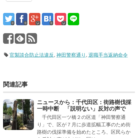
0
0
0
官製談合防止法違反
,
神田警察通り
,
退職手当返納命令
関連記事
ニュースから：千代田区：街路樹伐採
一時中断 「説明ない」反対の声で
千代田区一ツ橋２の区道「神田警察通
り」で、区が７月に歩道拡幅工事のため街
路樹の伐採準備を始めたところ、区民らか