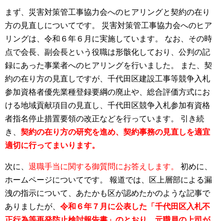
まず、災害対策管工事協力会へのヒアリングと契約の在り
方の見直しについてです。
災害対策管工事協力会へのヒア
リングは、令和６年６月に実施しています。
なお、その時
点で会長、副会長という役職は形骸化しており、公判の記
録にあった事業者へのヒアリングを行いました。
また、契
約の在り方の見直しですが、千代田区建設工事等競争入札
参加資格者優先業種登録要綱の廃止や、総合評価方式にお
ける地域貢献項目の見直し、千代田区競争入札参加有資格
者指名停止措置要領の改正などを行っています。
引き続
き、
契約の在り方の研究を進め、契約事務の見直しを適宜
適切に行ってまいります。
次に、
退職手当に関する御質問にお答えします。
初めに、
ホームページについてです。
報道では、区上層部による漏
洩の指示について、あたかも区が認めたかのような記事で
ありましたが、
令和６年７月に公表した「千代田区入札不
正行為等再発防止検討報告書」のとおり、元職員の上司が