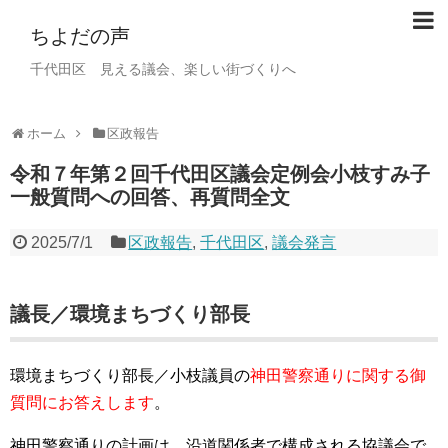
ちよだの声
千代田区 見える議会、楽しい街づくりへ
ホーム
区政報告
令和７年第２回千代田区議会定例会小枝すみ子
一般質問への回答、再質問全文
2025/7/1
区政報告
,
千代田区
,
議会発言
議長／環境まちづくり部長
環境まちづくり部長／小枝議員の
神田警察通りに関する御
質問にお答えします
。
神田警察通りの計画は、沿道関係者で構成される協議会で