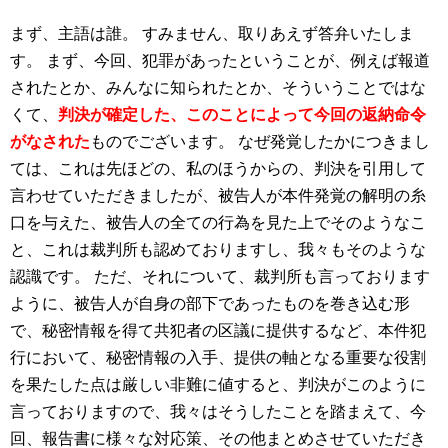
まず、主語は誰。
すみません、取りあえず答弁いたしま
す。
まず、今回、犯罪があったということが、例えば報道
されたとか、みんなに知られたとか、そういうことではな
くて、
判決が確定した、このことによって今回の返納命令
がなされた
ものでございます。
なぜ発覚したかにつきまし
ては、これは先ほどの、私のほうからの、判決を引用して
言わせていただきましたが、被告人が本件発覚の解明の糸
口を与えた、被告人の全ての行為を見た上でそのようなこ
と、これは裁判所も認めておりますし、我々もそのような
認識です。
ただ、それについて、裁判所も言っております
ように、被告人が自身の部下であったものを巻き込む形
で、秘密情報を得て共犯者の区議に提供するなど、本件犯
行において、秘密情報の入手、提供の軸となる重要な役割
を果たした点は厳しい非難に値すると、判決がこのように
言っておりますので、我々はそうしたことを踏まえて、今
回、報告書に様々な対応策、その他まとめさせていただき