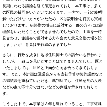
長期にわたる議論を経て策定されており、本工事は、多く
の区民の賛同をいただいております。
一方で、一部の御理
解いただけない方々がいたため、区は説明会を何度も実施
しております。
街路樹の撤去に反対する一部の方々には御
理解をいただくことができませんでしたので、工事を一時
見合わせ、協議会で反対する方を含めた意見交換の場を設
けましたが、意見は平行線のままでした。
さらに、行政を抜きに地域住民同士での話合いも行われま
したが、一致点を見いだすことはできませんでした。
区と
いたしましては、区民と正面から向き合ってきておりま
す。
また、本計画は区議会からも当初予算や契約議案など
の御議決を重ねていただき、裁判所でも、住民意見の反映
などの点で不十分ではないなどの判断が示されておりま
す。
こうした中で、本事業は３年も遅れていること、工事遅延