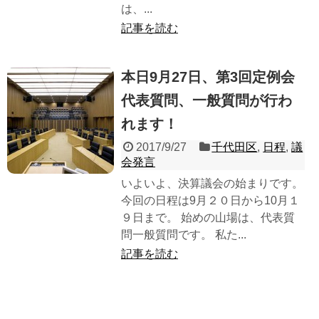
は、...
記事を読む
本日9月27日、第3回定例会
代表質問、一般質問が行わ
れます！
2017/9/27
千代田区
,
日程
,
議
会発言
いよいよ、決算議会の始まりです。
今回の日程は9月２０日から10月１
９日まで。 始めの山場は、代表質
問一般質問です。 私た...
記事を読む