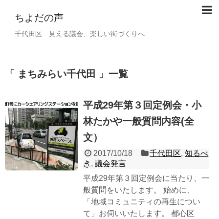
ちよだの声
千代田区 見える議会、楽しい街づくりへ
まちみらい千代田
一覧
平成29年第３回定例会・小
林たかや一般質問内容(全
文）
2017/10/18
千代田区
,
知るべ
き
,
議会発言
平成29年第３回定例会に当たり、一
般質問をいたします。 始めに、
「地域コミュニティの再生につい
て」お伺いいたします。 都心区