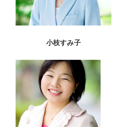
小枝すみ子