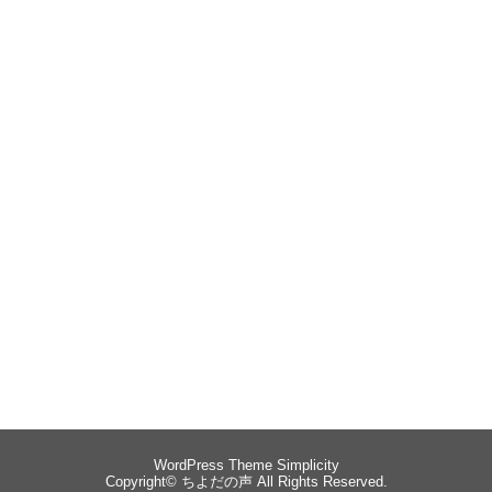
WordPress Theme
Simplicity
Copyright©
ちよだの声
All Rights Reserved.