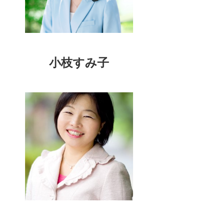
小枝すみ子