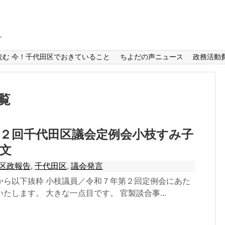
へ
読む 今！千代田区でおきていること
ちよだの声ニュース
政務活動
覧
２回千代田区議会定例会小枝すみ子
文
区政報告
,
千代田区
,
議会発言
から以下抜粋 小枝議員／令和７年第２回定例会にあた
たします。 大きな一点目です。 官製談合事...