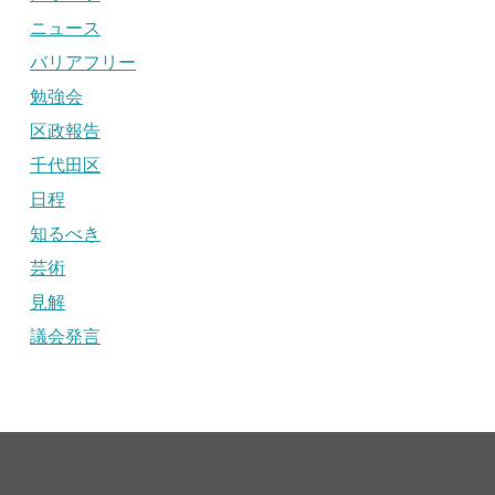
ニュース
バリアフリー
勉強会
区政報告
千代田区
日程
知るべき
芸術
見解
議会発言