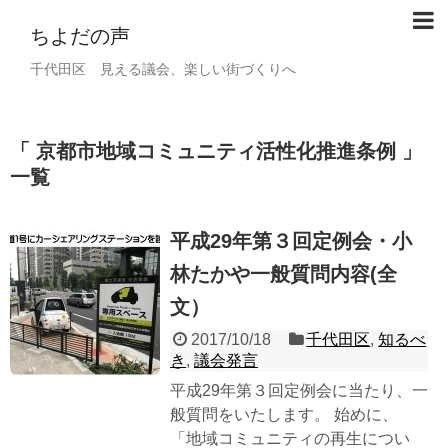
ちよだの声
千代田区 見える議会、楽しい街づくりへ
京都市地域コミュニティ活性化推進条例
一覧
平成29年第３回定例会・小
林たかや一般質問内容(全
文）
2017/10/18
千代田区
,
知るべ
き
,
議会発言
平成29年第３回定例会に当たり、一
般質問をいたします。 始めに、
「地域コミュニティの再生につい