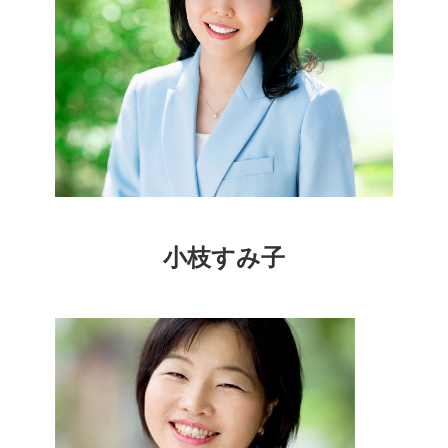
小枝すみ子