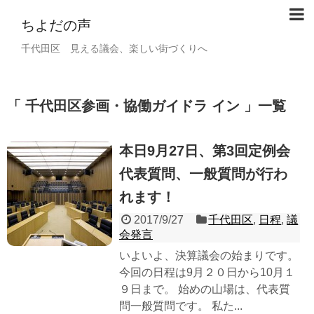
ちよだの声
千代田区 見える議会、楽しい街づくりへ
千代田区参画・協働ガイドラ イン
一覧
本日9月27日、第3回定例会
代表質問、一般質問が行わ
れます！
2017/9/27
千代田区
,
日程
,
議
会発言
いよいよ、決算議会の始まりです。
今回の日程は9月２０日から10月１
９日まで。 始めの山場は、代表質
問一般質問です。 私た...