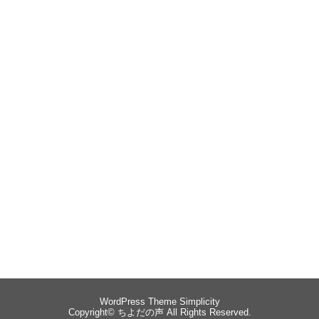
WordPress Theme
Simplicity
Copyright©
ちよだの声
All Rights Reserved.