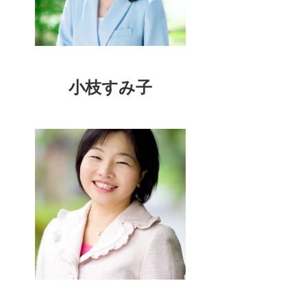
小枝すみ子