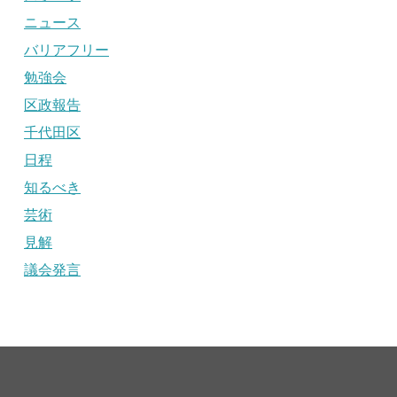
ニュース
バリアフリー
勉強会
区政報告
千代田区
日程
知るべき
芸術
見解
議会発言