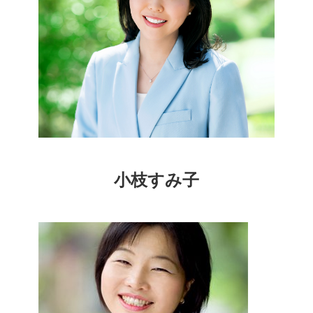
小枝すみ子