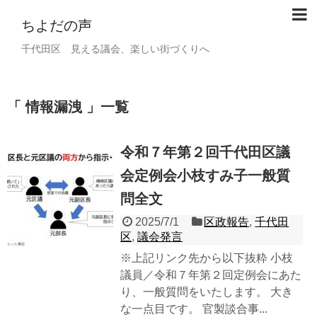
ちよだの声
千代田区 見える議会、楽しい街づくりへ
情報漏洩
一覧
令和７年第２回千代田区議
会定例会小枝すみ子一般質
問全文
2025/7/1
区政報告
,
千代田
区
,
議会発言
※上記リンク先から以下抜粋 小枝
議員／令和７年第２回定例会にあた
り、一般質問をいたします。 大き
な一点目です。 官製談合事...