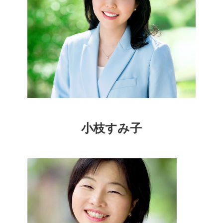
小枝すみ子