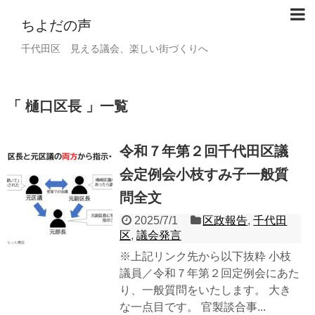
ちよだの声
千代田区 見える議会、楽しい街づくりへ
樋口区長
一覧
令和７年第２回千代田区議
会定例会小枝すみ子一般質
問全文
2025/7/1
区政報告
,
千代田
区
,
議会発言
※上記リンク先から以下抜粋 小枝
議員／令和７年第２回定例会にあた
り、一般質問をいたします。 大き
な一点目です。 官製談合事...