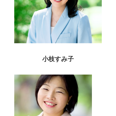
小枝すみ子