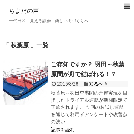
ちよだの声
千代田区 見える議会、楽しい街づくりへ
秋葉原
一覧
ご存知ですか？ 羽田～秋葉
原間が舟で結ばれる！？
2015/8/26
知るべき
秋葉原～羽田空港間の舟運実現を目
指したトライアル運航が期間限定で
実施されます。 今回のお試し運航
を通じて利用者アンケートや改善点
の洗い...
記事を読む