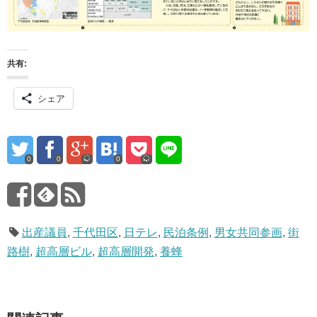
共有:
シェア
0
0
0
出産議員
,
千代田区
,
日テレ
,
民泊条例
,
男女共同参画
,
街
路樹
,
超高層ビル
,
超高層開発
,
養蜂