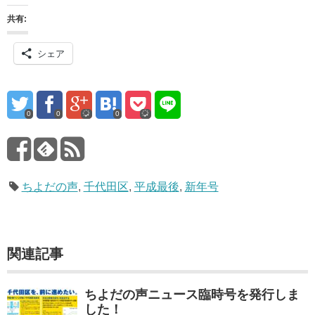
共有:
シェア
0
0
0
ちよだの声
,
千代田区
,
平成最後
,
新年号
関連記事
ちよだの声ニュース臨時号を発行しま
した！