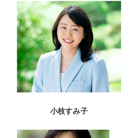
小枝すみ子