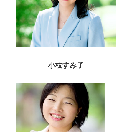
小枝すみ子