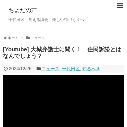
ちよだの声
千代田区 見える議会、楽しい街づくりへ
ホーム
ニュース
[Youtube] 大城弁護士に聞く！ 住民訴訟とは
なんでしょう？
2024/12/26
ニュース
,
千代田区
,
知るべき