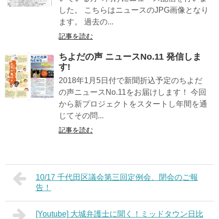
した。 こちらはニュースのJPG画像となり
ます。 過去の...
記事を読む
ちよだの声 ニュースNo.11 発信しま
す!
2018年1月5日付で新聞折込予定のちよだ
の声ニュースNo.11をお届けします！ 今回
から新プロジェクトをスタートし年間を通
じてその問...
記事を読む
10/17 千代田区議会第三回定例会、閉会のご報
告！
[Youtube] 大城弁護士に聞く！ミッドタウン日比