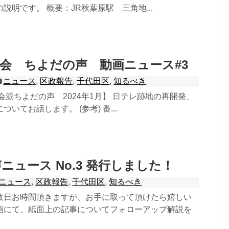
説明です。 概要：JR秋葉原駅 三角地...
会 ちよだの声 動画ニュース#3
ニュース
,
区政報告
,
千代田区
,
知るべき
会派ちよだの声 2024年1月】 日テレ跡地の再開発、
いてお話します。 (参考) 番...
ニュース No.3 発行しました！
ニュース
,
区政報告
,
千代田区
,
知るべき
数日お時間頂きますが、お手に取って頂けたら嬉しい
画にて、紙面上の記事についてフォローアップ解説を