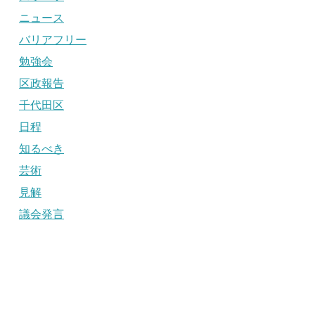
ニュース
バリアフリー
勉強会
区政報告
千代田区
日程
知るべき
芸術
見解
議会発言