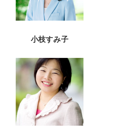
小枝すみ子