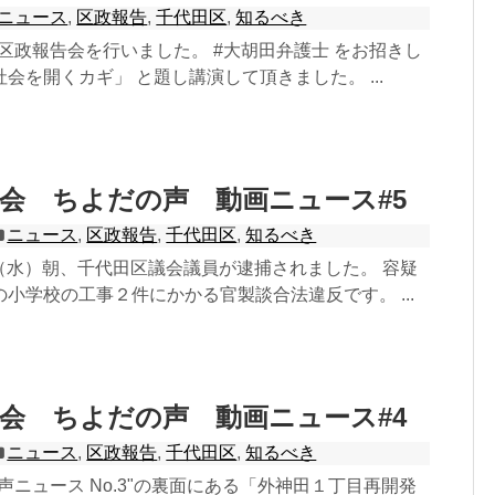
ニュース
,
区政報告
,
千代田区
,
知るべき
日 区政報告会を行いました。 #大胡田弁護士 をお招きし
会を開くカギ」 と題し講演して頂きました。 ...
会 ちよだの声 動画ニュース#5
ニュース
,
区政報告
,
千代田区
,
知るべき
4日（水）朝、千代田区議会議員が逮捕されました。 容疑
小学校の工事２件にかかる官製談合法違反です。 ...
会 ちよだの声 動画ニュース#4
ニュース
,
区政報告
,
千代田区
,
知るべき
声ニュース No.3"の裏面にある「外神田１丁目再開発