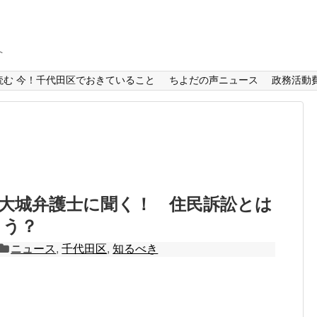
へ
読む 今！千代田区でおきていること
ちよだの声ニュース
政務活動
be] 大城弁護士に聞く！ 住民訴訟とは
ょう？
ニュース
,
千代田区
,
知るべき