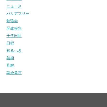
ニュース
バリアフリー
勉強会
区政報告
千代田区
日程
知るべき
芸術
見解
議会発言