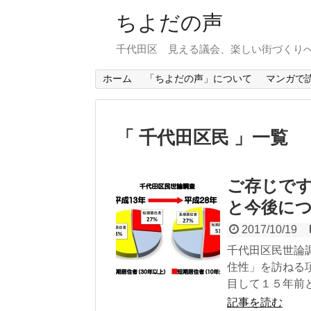
ちよだの声
千代田区 見える議会、楽しい街づくり
ホーム
「ちよだの声」について
マンガで
千代田区民
一覧
ご存じです
と今後に
2017/10/19
千代田区民世論
住性」を訪ねる
目して１５年前と.
記事を読む