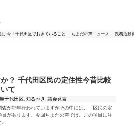
へ
読む 今！千代田区でおきていること
ちよだの声ニュース
政務活動
か？ 千代田区民の定住性今昔比較
ついて
千代田区
,
知るべき
,
議会発言
調査が毎年行われていますがその中には、「区民の定
項目があります。今回ちよだの声では、この項目に注
..