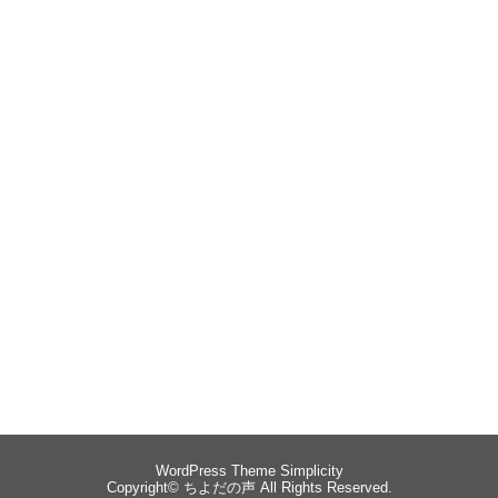
WordPress Theme
Simplicity
Copyright©
ちよだの声
All Rights Reserved.