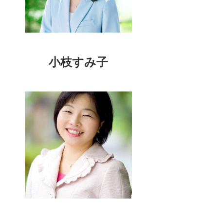
小枝すみ子