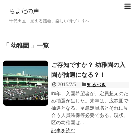
ちよだの声
千代田区 見える議会、楽しい街づくりへ
幼稚園
一覧
ご存知ですか？ 幼稚園の入
園が抽選になる？！
2015/7/5
知るべき
昨年、入園希望者が、定員超えのた
め抽選が生じた。来年は、広範囲で
抽選となる。至急定員増とそれに見
合う人員確保等必要である。現状、
区の幼稚園は...
記事を読む