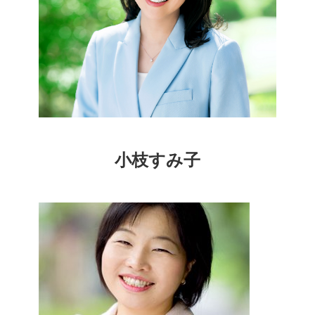
小枝すみ子