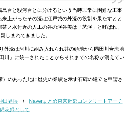
湯島台と駿河台とに分けるという当時非常に困難な工事
出来上がったその濠は江戸城の外濠の役割を果たすとと
御茶ノ水付近の人工の谷の渓谷美は「茗渓」と呼ばれ、
、親しまれてきました。
により外濠は河川に組み入れられ井の頭池から隅田川合流地
神田川」に統一されたことからそれまでの名称が消えてい
（濠）のあった地に歴史の業績を示す石碑の建立を申請さ
神田界隈
/
Naverまとめ東京近郊コンクリートアーチ
備忘録として