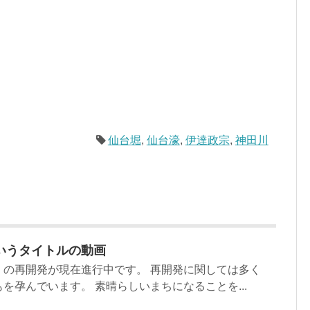
仙台堀
,
仙台濠
,
伊達政宗
,
神田川
いうタイトルの動画
くの再開発が現在進行中です。 再開発に関しては多く
を孕んでいます。 素晴らしいまちになることを...