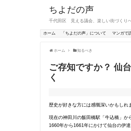
ちよだの声
千代田区 見える議会、楽しい街づくり
ホーム
「ちよだの声」について
マンガで
ホーム
知るべき
ご存知ですか？ 仙
く
歴史が好きな方には感慨深いかもしれ
現在の神田川の飯田橋駅「牛込橋」から秋
1660年から1661年にかけて仙台の