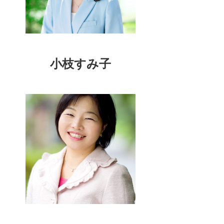
小枝すみ子