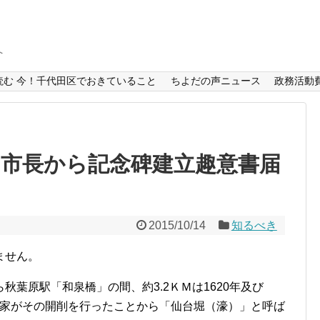
へ
読む 今！千代田区でおきていること
ちよだの声ニュース
政務活動
台市長から記念碑建立趣意書届
2015/10/14
知るべき
ません。
葉原駅「和泉橋」の間、約3.2ＫＭは1620年及び
伊達家がその開削を行ったことから「仙台堀（濠）」と呼ば