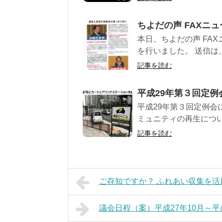
ちよだの声 FAXニュ
本日、ちよだの声 FA
を行いました。 送信は、
記事を読む
平成29年第３回定例
平成29年第３回定例会
ミュニティの再生につい
記事を読む
ご存知ですか？ ふれあい収集を活
議会日程（案）平成27年10月～平