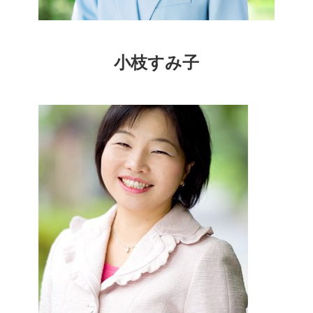
小枝すみ子