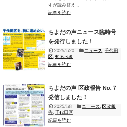
すが読み替え...
記事を読む
ちよだの声ニュース臨時号
を発行しました！
2025/1/20
ニュース
,
千代田
区
,
知るべき
記事を読む
ちよだの声 区政報告 No.７
発信しました！
2025/1/8
ニュース
,
区政報
告
,
千代田区
記事を読む