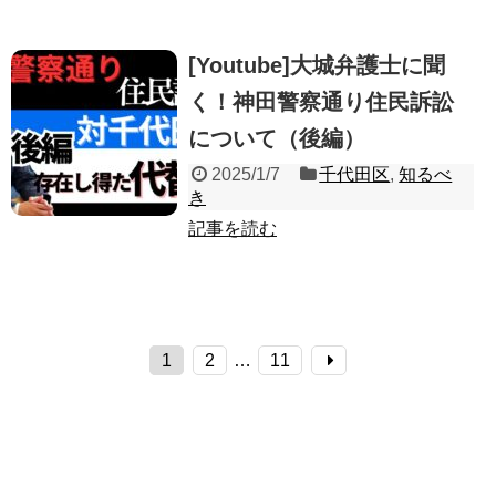
[Youtube]大城弁護士に聞
く！神田警察通り住民訴訟
について（後編）
2025/1/7
千代田区
,
知るべ
き
記事を読む
1
2
…
11