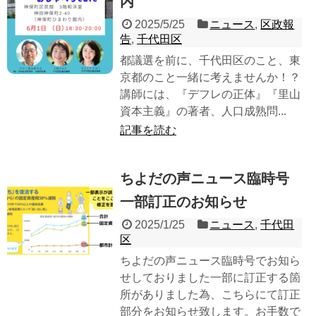
内
2025/5/25
ニュース
,
区政報
告
,
千代田区
都議選を前に、千代田区のこと、東
京都のこと一緒に考えませんか！？
講師には、『デフレの正体』『里山
資本主義』の著者、人口成熟問...
記事を読む
ちよだの声ニュース臨時号
一部訂正のお知らせ
2025/1/25
ニュース
,
千代田
区
ちよだの声ニュース臨時号でお知ら
せしておりました一部に訂正する箇
所がありました為、こちらにて訂正
部分をお知らせ致します。お手数で