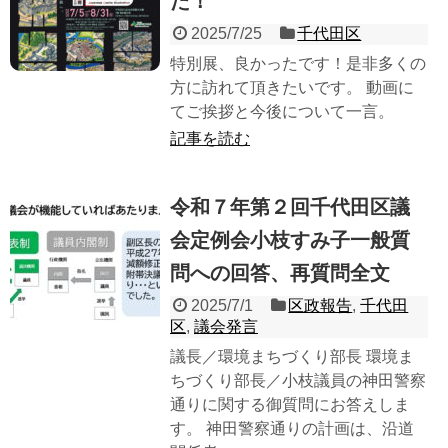
た！
2025/7/25
千代田区
特別展、良かったです！是非多くの
方に訪れて頂きたいです。 動画に
てご挨拶と今後について一言。
記事を読む
令和７年第２回千代田区議
会定例会小枝すみ子一般質
問への回答、再質問全文
2025/7/1
区政報告
,
千代田
区
,
議会発言
議長／環境まちづくり部長 環境ま
ちづくり部長／小枝議員の神田警察
通りに関する御質問にお答えしま
す。 神田警察通りの計画は、沿道