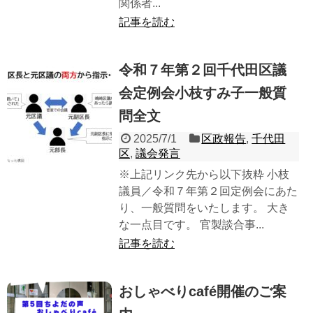
関係者...
記事を読む
令和７年第２回千代田区議
会定例会小枝すみ子一般質
問全文
2025/7/1
区政報告
,
千代田
区
,
議会発言
※上記リンク先から以下抜粋 小枝
議員／令和７年第２回定例会にあた
り、一般質問をいたします。 大き
な一点目です。 官製談合事...
記事を読む
おしゃべりcafé開催のご案