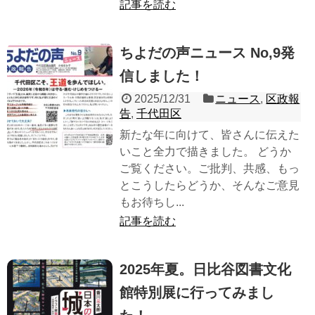
記事を読む
ちよだの声ニュース No,9発
信しました！
2025/12/31
ニュース
,
区政報
告
,
千代田区
新たな年に向けて、皆さんに伝えた
いこと全力で描きました。 どうか
ご覧ください。ご批判、共感、もっ
とこうしたらどうか、そんなご意見
もお待ちし...
記事を読む
2025年夏。日比谷図書文化
館特別展に行ってみまし