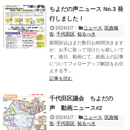
ちよだの声ニュース No.3 発
行しました！
2024/1/7
ニュース
,
区政報
告
,
千代田区
,
知るべき
新聞折込はまだ数日お時間頂きます
が、お手に取って頂けたら嬉しいで
す。後日、動画にて、紙面上の記事
についてフォローアップ解説をお伝
えする予...
記事を読む
千代田区議会 ちよだの
声 動画ニュース#2
2024/1/7
ニュース
,
区政報
告
,
千代田区
,
知るべき