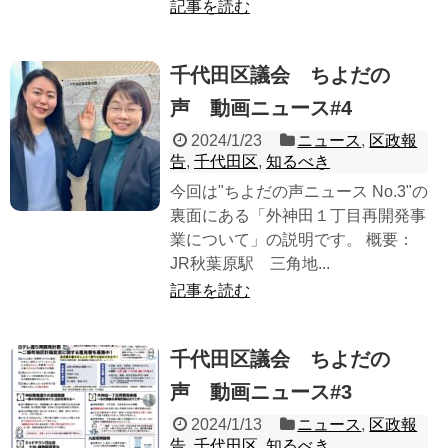
記事を読む
千代田区議会 ちよだの
声 動画ニュース#4
2024/1/23
ニュース
,
区政報
告
,
千代田区
,
知るべき
今回は"ちよだの声ニュース No.3"の
裏面にある「外神田１丁目再開発事
業について」の説明です。 概要：
JR秋葉原駅 三角地...
記事を読む
千代田区議会 ちよだの
声 動画ニュース#3
2024/1/13
ニュース
,
区政報
告
,
千代田区
,
知るべき