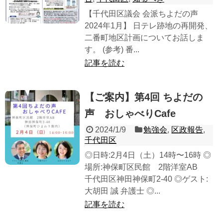
【千代田区議会 会派ちよだの声
2024年1月】 日テレ跡地の再開発、
二番町地区計画についてお話しま
す。 (参考) 番...
記事を読む
【ご案内】第4回 ちよだの
声 おしゃべりCafe
2024/1/9
勉強会
,
区政報告
,
千代田区
◎日時:2月4日（土）14時〜16時 ◎
場所:神保町区民館 2階洋室AB
千代田区神田神保町2-40 ◎ゲスト:
大胡田 誠 弁護士 ◎...
記事を読む