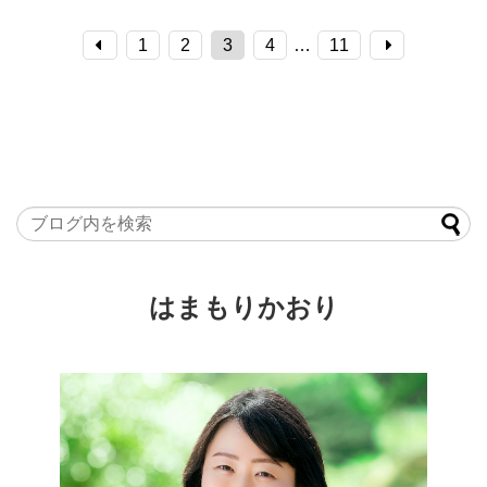
1
2
3
4
…
11
はまもりかおり