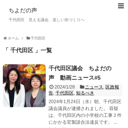
ちよだの声
千代田区 見える議会、楽しい街づくりへ
ホーム
千代田区
千代田区
一覧
千代田区議会 ちよだの
声 動画ニュース#5
2024/1/28
ニュース
,
区政報
告
,
千代田区
,
知るべき
2024年1月24日（水）朝、千代田区
議会議員が逮捕されました。 容疑
は、千代田区内の小学校の工事２件
にかかる官製談合法違反です。 ...