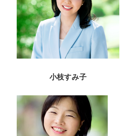
小枝すみ子