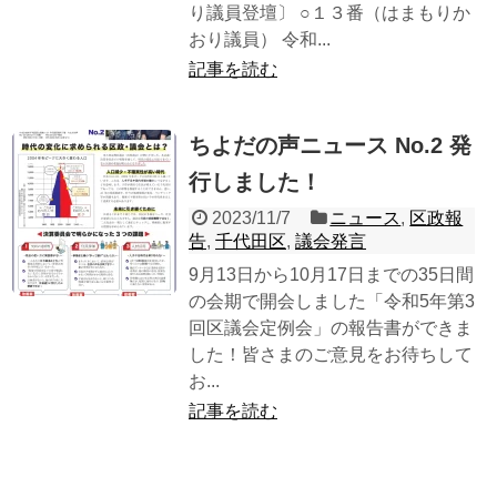
り議員登壇〕 ○１３番（はまもりか
おり議員） 令和...
記事を読む
ちよだの声ニュース No.2 発
行しました！
2023/11/7
ニュース
,
区政報
告
,
千代田区
,
議会発言
9月13日から10月17日までの35日間
の会期で開会しました「令和5年第3
回区議会定例会」の報告書ができま
した！皆さまのご意見をお待ちして
お...
記事を読む