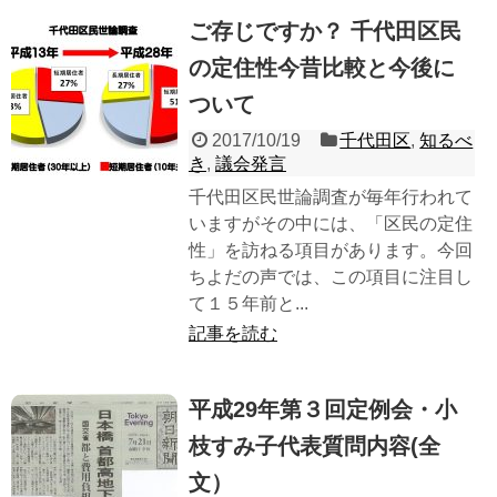
ご存じですか？ 千代田区民
の定住性今昔比較と今後に
ついて
2017/10/19
千代田区
,
知るべ
き
,
議会発言
千代田区民世論調査が毎年行われて
いますがその中には、「区民の定住
性」を訪ねる項目があります。今回
ちよだの声では、この項目に注目し
て１５年前と...
記事を読む
平成29年第３回定例会・小
枝すみ子代表質問内容(全
文）