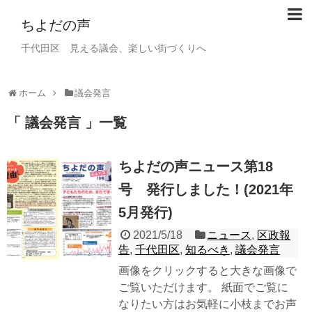
ちよだの声
千代田区 見える議会、楽しい街づくりへ
ホーム
議会発言
議会発言
一覧
ちよだの声ニュース第18
号 発行しました！(2021年
5月発行)
2021/5/18
ニュース
,
区政報
告
,
千代田区
,
知るべき
,
議会発言
画像をクリックすると大きな画像で
ご覧いただけます。 紙面でご覧に
なりたい方はお気軽に小枝までお声