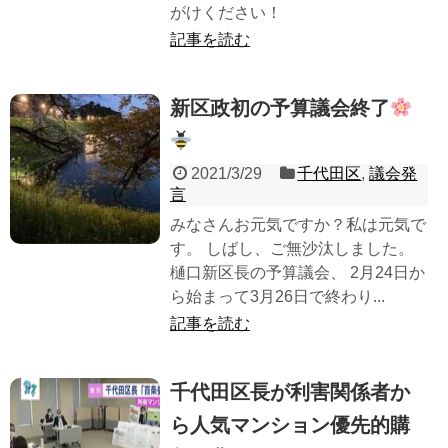
がけください！
記事を読む
新区政初の予算議会終了
2021/3/29
千代田区
,
議会発
言
みなさんお元気ですか？私は元気で
す。 しばし、ご無沙汰しました。
樋口新区長の予算議会、 2月24日か
ら始まって3月26日で終わり...
記事を読む
千代田区長が利害関係者か
ら人気マンション優先的購