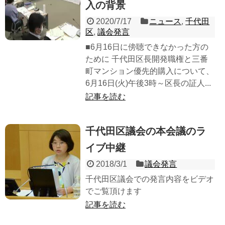
入の背景
2020/7/17
ニュース
,
千代田
区
,
議会発言
■6月16日に傍聴できなかった方の
ために 千代田区長開発職権と三番
町マンション優先的購入について、
6月16日(火)午後3時～区長の証人...
記事を読む
千代田区議会の本会議のラ
イブ中継
2018/3/1
議会発言
千代田区議会での発言内容をビデオ
でご覧頂けます
記事を読む