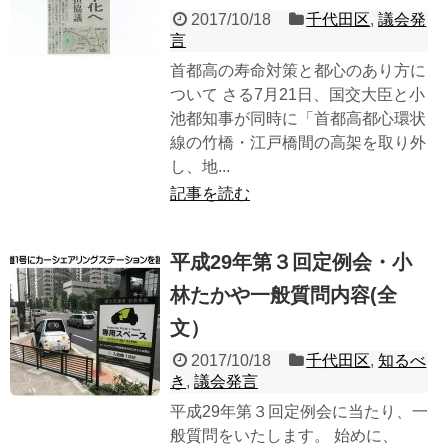
2017/10/18
千代田区
,
議会発
言
首都高の寿命対策と都心のあり方に
ついて さる7月21日、国交大臣と小
池都知事が同時に「首都高都心環状
線の竹橋・江戸橋間の高架を取り外
し、地...
記事を読む
平成29年第３回定例会・小
林たかや一般質問内容(全
文）
2017/10/18
千代田区
,
知るべ
き
,
議会発言
平成29年第３回定例会に当たり、一
般質問をいたします。 始めに、