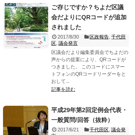
ご存じですか？ちよだ区議
会だよりにQRコードが追加
されました
2017/8/30
区政報告
,
千代田
区
,
議会発言
区議会だより編集委員会でちよだの
声からの提案により、QRコードが
つきました。 このコードにスマー
トフォンのQRコードリーダーをと
おして...
記事を読む
平成29年第2回定例会代表・
一般質問/回答（抜粋）
2017/6/21
千代田区
,
議会発