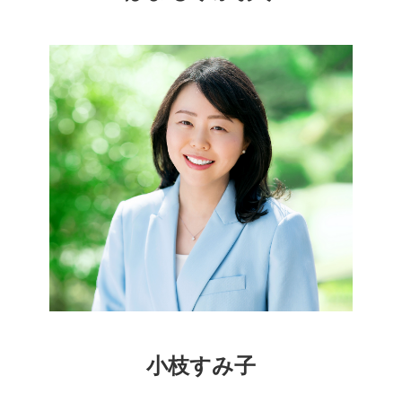
小枝すみ子