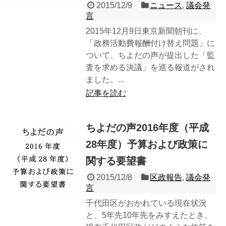
2015/12/9
ニュース
,
議会発
言
2015年12月9日東京新聞朝刊に、
「政務活動費報酬付け替え問題」に
ついて、ちよだの声が提出した「監
査を求める決議」を巡る報道がされ
ました。...
記事を読む
ちよだの声2016年度（平成
28年度）予算および政策に
関する要望書
2015/12/8
区政報告
,
議会発
言
千代田区がおかれている現在状況
と、5年先10年先をみすえたとき、