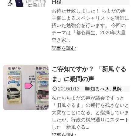
日程
お待たせ致しました！ ちよだの声
主催によるスペシャリストを講師に
招いた勉強会を行います。 今回の
テーマは『都心再生、2020年大量
空き家...
記事を読む
ご存知ですか？ 「新風ぐる
ま」に疑問の声
2016/1/13
知るべき
,
見解
私たちちよだの声が議会でずっと
「旧風ぐるま」の運行を残さないと
大変なことになる、と指摘していま
したが、行政の構想通りにスタート
した「新風ぐる...
記事を読む