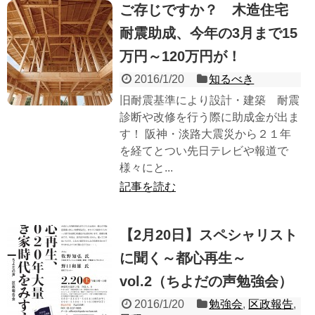
ご存じですか？ 木造住宅
耐震助成、今年の3月まで15
万円～120万円が！
2016/1/20
知るべき
旧耐震基準により設計・建築 耐震
診断や改修を行う際に助成金が出ま
す！ 阪神・淡路大震災から２１年
を経てとつい先日テレビや報道で
様々にと...
記事を読む
【2月20日】スペシャリスト
に聞く～都心再生～
vol.2（ちよだの声勉強会）
2016/1/20
勉強会
,
区政報告
,