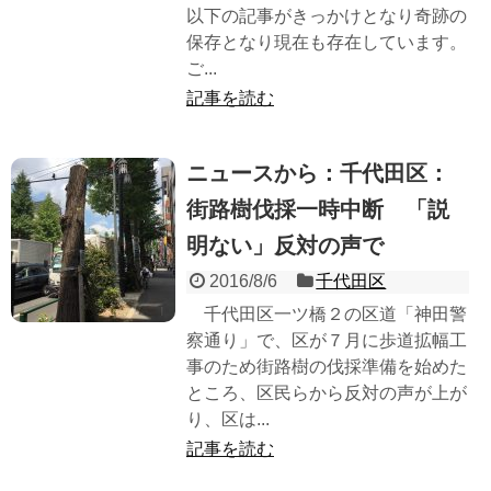
以下の記事がきっかけとなり奇跡の
保存となり現在も存在しています。
ご...
記事を読む
ニュースから：千代田区：
街路樹伐採一時中断 「説
明ない」反対の声で
2016/8/6
千代田区
千代田区一ツ橋２の区道「神田警
察通り」で、区が７月に歩道拡幅工
事のため街路樹の伐採準備を始めた
ところ、区民らから反対の声が上が
り、区は...
記事を読む