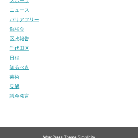
スポーツ
ニュース
バリアフリー
勉強会
区政報告
千代田区
日程
知るべき
芸術
見解
議会発言
WordPress Theme
Simplicity