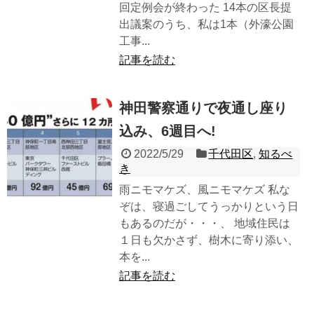
回定例会が終わった 14本の区長提
出議案のうち、私は1本（外濠公園
工事...
記事を読む
神田警察通りで夜通し座り
込み、6週目へ!
2022/5/29
千代田区
,
知るべ
き
雨ニモマケズ、風ニモマケズ 私な
ぞは、寝過ごしてうっかりという日
もあるのだが・・・、 地域住民は
１日も欠かさず、樹木に寄り添い、
本を...
記事を読む