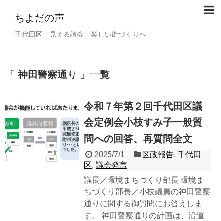
ちよだの声
千代田区 見える議会、楽しい街づくりへ
神田警察通り
一覧
令和７年第２回千代田区議
会定例会小枝すみ子一般質
問への回答、再質問全文
2025/7/1
区政報告
,
千代田
区
,
議会発言
議長／環境まちづくり部長 環境ま
ちづくり部長／小枝議員の神田警察
通りに関する御質問にお答えしま
す。 神田警察通りの計画は、沿道