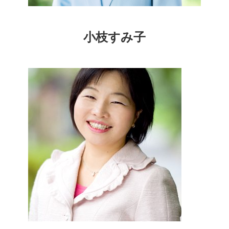
小枝すみ子