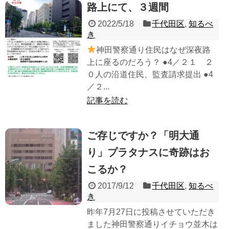
路上にて、３週間
2022/5/18
千代田区
,
知るべ
き
神田警察通り住民はなぜ深夜路
上に座るのだろう？ ●4／２１ ２
０人の沿道住民、監査請求提出 ●4
／２...
記事を読む
ご存じですか？「明大通
り」プラタナスに奇跡はお
こるか？
2017/9/12
千代田区
,
知るべ
き
昨年7月27日に投稿させていただき
ました神田警察通りイチョウ並木は