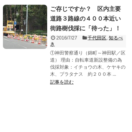
ご存じですか？ 区内主要
道路３路線の４００本近い
街路樹伐採に「待った」！
2016/7/27
千代田区
,
知るべ
き
①神田警察通り（錦町～神田駅／区
道） 理由：自転車道新設整備の為
伐採対象：イチョウの木、ケヤキの
木、プラタナス 約２００本 ...
記事を読む