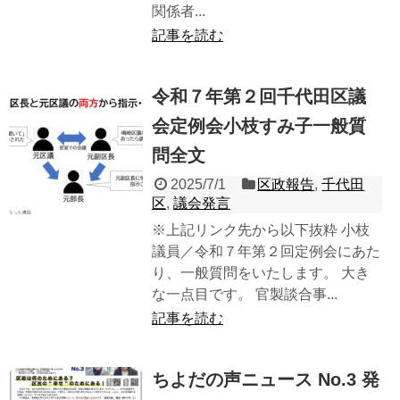
関係者...
記事を読む
令和７年第２回千代田区議
会定例会小枝すみ子一般質
問全文
2025/7/1
区政報告
,
千代田
区
,
議会発言
※上記リンク先から以下抜粋 小枝
議員／令和７年第２回定例会にあた
り、一般質問をいたします。 大き
な一点目です。 官製談合事...
記事を読む
ちよだの声ニュース No.3 発