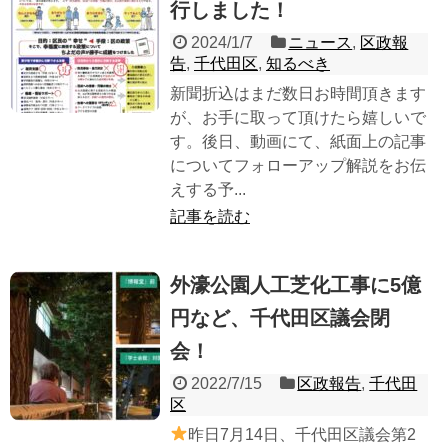
行しました！
2024/1/7
ニュース
,
区政報
告
,
千代田区
,
知るべき
新聞折込はまだ数日お時間頂きます
が、お手に取って頂けたら嬉しいで
す。後日、動画にて、紙面上の記事
についてフォローアップ解説をお伝
えする予...
記事を読む
外濠公園人工芝化工事に5億
円など、千代田区議会閉
会！
2022/7/15
区政報告
,
千代田
区
昨日7月14日、千代田区議会第2