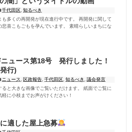
前の闇」というタイトルの動画
千代田区
,
知るべき
まも多くの再開発が現在進行中です。 再開発に関して
の悲喜こもごもを孕んでいます。 素晴らしいまちにな
ニュース第18号 発行しました！
月発行)
ニュース
,
区政報告
,
千代田区
,
知るべき
,
議会発言
すると大きな画像でご覧いただけます。 紙面でご覧に
気軽に小枝までお声がけください！
蜂に適した屋上急募