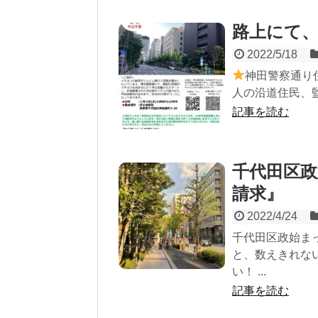
路上にて
2022/5/18
神田警察通り
人の沿道住民、監査
記事を読む
千代田区政
請求』
2022/4/24
千代田区政始ま
と、数えきれな
い！ ...
記事を読む