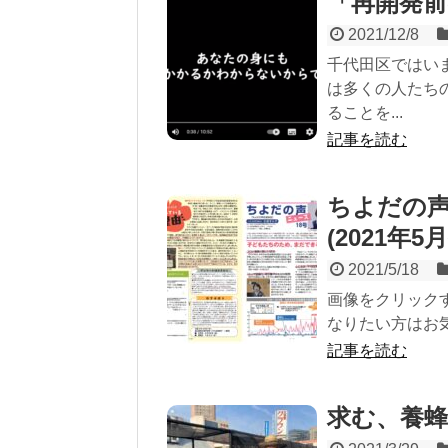
「再開発
2021/12/8
千代田区ではい
は多くの人たち
ることを...
記事を読む
ちよだの声
(2021年5
2021/5/18
画像をクリック
なりたい方はお
記事を読む
求む、養