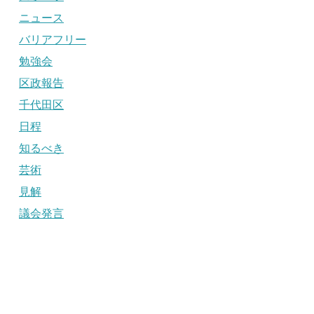
ニュース
バリアフリー
勉強会
区政報告
千代田区
日程
知るべき
芸術
見解
議会発言