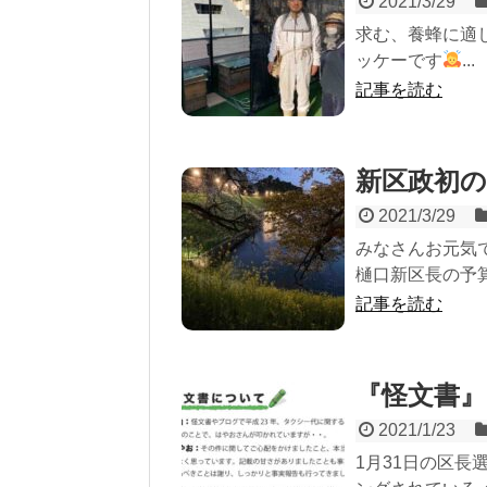
2021/3/29
求む、養蜂に適
ッケーです
‍...
記事を読む
新区政初の
2021/3/29
みなさんお元気
樋口新区長の予算議
記事を読む
『怪文書
2021/1/23
1月31日の区長