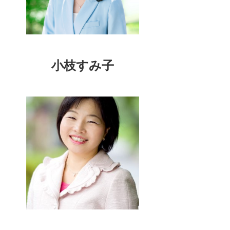
小枝すみ子