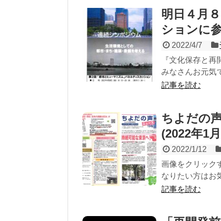
明日４月
ションに
2022/4/7
『文化保存と再
みなさんお元気で
記事を読む
ちよだの声
(2022年1
2022/1/12
画像をクリック
なりたい方はお
記事を読む