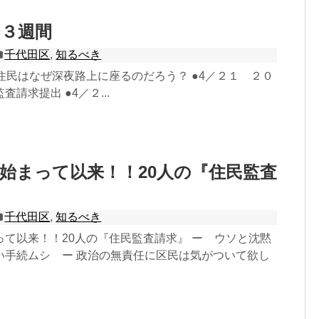
、３週間
千代田区
,
知るべき
住民はなぜ深夜路上に座るのだろう？ ●4／２１ ２０
請求提出 ●4／２...
始まって以来！！20人の『住民監査
千代田区
,
知るべき
って以来！！20人の『住民監査請求』 ー ウソと沈黙
い手続ムシ ー 政治の無責任に区民は気がついて欲し