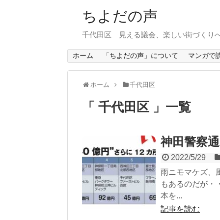
ちよだの声
千代田区 見える議会、楽しい街づくり
ホーム
「ちよだの声」について
マンガで
ホーム
千代田区
千代田区
一覧
神田警察通
2022/5/29
雨ニモマケズ、
もあるのだが・
本を...
記事を読む